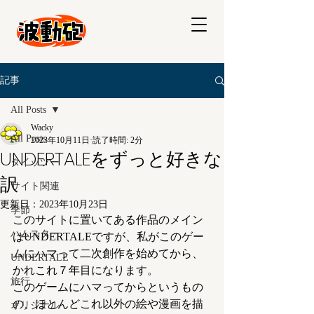
記事
All Posts
Wacky
All Posts
2023年10月11日
読了時間: 2分
UNDERTALEをずっと好きな
タイッツー
訳
サイト関連
更新日：
2023年10月23日
季節
このサイトに置いてある作品のメイン
ハムスター
はUNDERTALEですが、私がこのゲー
ムにハマって二次創作を始めてから、
UNDERTALE
かれこれ７年目になります。
旅行
このゲームにハマってからというもの
の、ほとんどこれ以外の絵や漫画を描
オリジナル