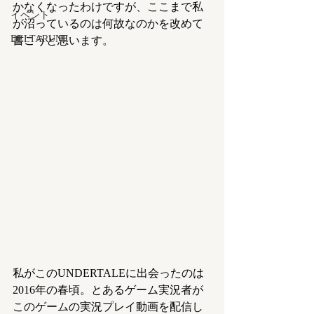
かなくなったわけですが、ここまで私
イベント
が沼っているのは何故なのかを改めて
DELTARUNE
書こうと思います。
私がこのUNDERTALEに出会ったのは
2016年の春頃。とあるゲーム実況者が
このゲームの実況プレイ動画を配信し