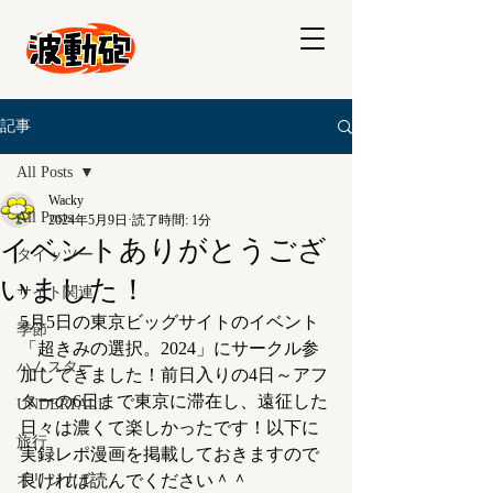
記事
All Posts
Wacky
All Posts
2024年5月9日
読了時間: 1分
イベントありがとうござ
タイッツー
いました！
サイト関連
5月5日の東京ビッグサイトのイベント
季節
「超きみの選択。2024」にサークル参
ハムスター
加してきました！前日入りの4日～アフ
ターの6日まで東京に滞在し、遠征した
UNDERTALE
日々は濃くて楽しかったです！以下に
旅行
実録レポ漫画を掲載しておきますので
オリジナル
良ければ読んでください＾＾