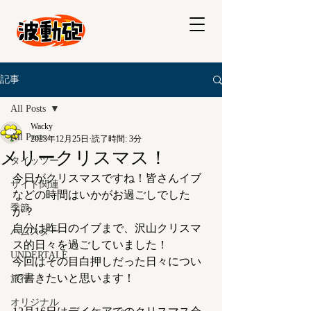
記事
All Posts
Wacky
All Posts
2023年12月25日
読了時間: 3分
メリークリスマス！
タイッツー
今日がクリスマスですね！皆さんイブ
サイト関連
などの時間はいかがお過ごしでした
季節
か？
自分は昨日のイブまで、沢山クリスマ
ハムスター
ス的日々を過ごしていました！
UNDERTALE
今回はその目白押しだった日々につい
て書きたいと思います！
旅行
オリジナル