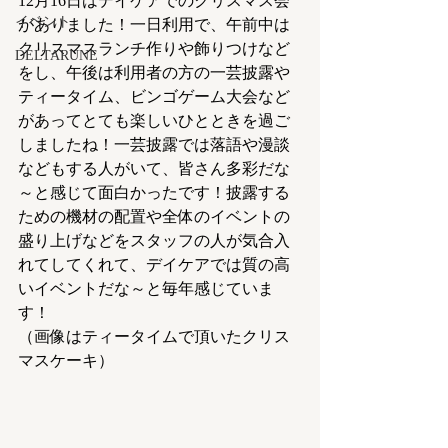
12月16日はデイケアでのクリスマス会
イベント
がありました！一日利用で、午前中は
クリスマスランチ作りや飾りつけなど
DELTARUNE
をし、午後は利用者の方の一芸披露や
ティータイム、ビンゴゲーム大会など
があってとても楽しいひとときを過ご
しましたね！一芸披露では落語や漫談
などもする人がいて、皆さん多彩だな
～と感じて面白かったです！披露する
ための機材の配置や全体のイベントの
盛り上げなどをスタッフの人が気合入
れてしてくれて、デイケアでは質の高
いイベントだな～と毎年感じていま
す！
（画像はティータイムで頂いたクリス
マスケーキ）