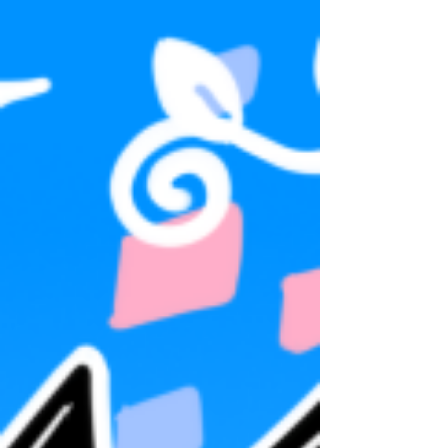
色々相談しながら、世に出ている様々な絵本を読
んだりしながら、自分なりに「絵本ってこんな感
じかな？」と試行錯誤してお話を作った思い出が
あります。表紙のデザインから構成や編集まで、
ましろさんと協力し合いながら作った経験も、私
にとって本と共に宝物になっています。ましろさ
ん、その節は本当にお世話になりました、ありが
とうございました…！ お話の内容は、アンテ民
にとって集団幻覚となっている（笑）子供時代の
小さいパピルスと、そのパピルスの成長を見守る
兄であ