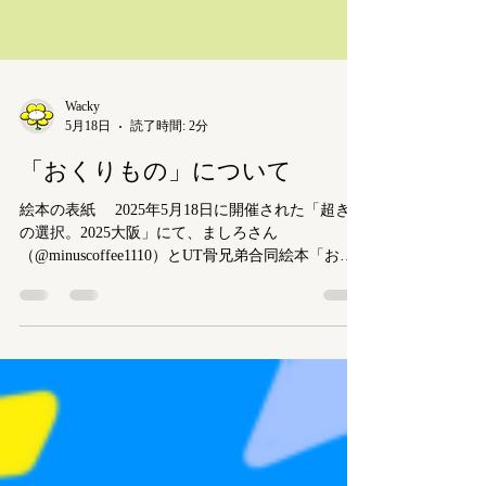
Wacky
5月18日
読了時間: 2分
「おくりもの」について
絵本の表紙 2025年5月18日に開催された「超きみ
の選択。2025大阪」にて、ましろさん
（@minuscoffee1110）とUT骨兄弟合同絵本「おく
りもの」を発行しました。この度発行から１年が
経過したので、この本のWackyが描いたお話をこの
サイトにも全ページweb公開いたします。 この
本は私が初めて「合同誌」として出した本であ
り、また初めて「絵本」という形で出した本でも
あるので、あとがきにも書きましたが、「はじめ
て」尽くしなチャレンジをした思入れ深い作品で
す。絵本や文章を書くのが得意なましろさんに