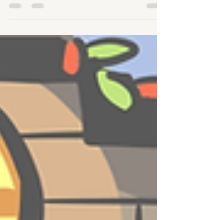
前回の記事にて「次のイベント参加情報をお伝え
する」と書きましたので、今回の記事ではそのこ
とについて詳細に書こうと思います。今度のイベ
ントは５月５日に東京ビッグサイトにて開催され
る【 SUPER COMIC CITY 33 -day1- 】「超きみの
選択。2026」にて、なんと、 「BIG・妄言・幼稚
園」という合同サークルとして参加します！！
しかも今度は２スペース（机１本）取って、総勢
４名での参加となります！！ メンバーは私の他
に、はいちさん（ @tintyoki2 ）、らたろうさん（
@ra_tamifuru ）、黒井凶骨さん（ @96wdl_ronpa ）
がいらっしゃいます。現在deltaruneのspamtennaでX
にて私と交流してくれている方々で、ありがたい
ことに今回、合同参加のお誘いを頂きました。
各々の個人誌やグッズを沢山持っていくのは勿論
の事なのですが、今回２スぺ取ったのはそれだけ
が理由ではないんですよね… はい！！ なんと
なんと！！ スパムトン×テナのアンソロジーもこ
のサークルで出ます！！ しかもテーマは「ウェ
ディング」！！